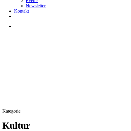
Events
Newsletter
Kontakt
facebook
linkedin
instagram
search
Kategorie
Kultur