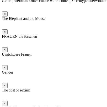
Gehirn, weiblich: Unterschiede wahrnehmen, Stereotype überwinden
×
The Elephant and the Mouse
×
FRAUEN die forschen
×
Unsichtbare Frauen
×
Gender
×
The cost of sexism
×