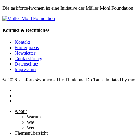
Berufsorchestern
Die taskforce4women ist eine Initiative der Müller-Möhl Foundation.
vor
Kontakt & Rechtliches
Kontakt
Förderpraxis
Newsletter
Cookie-Policy
Datenschutz
Impressum
© 2026 taskforce4women - The Think and Do Tank. Initiated by mm
facebook
linkedin
instagram
Close
About
Menu
Warum
Wie
Wer
Themenübersicht