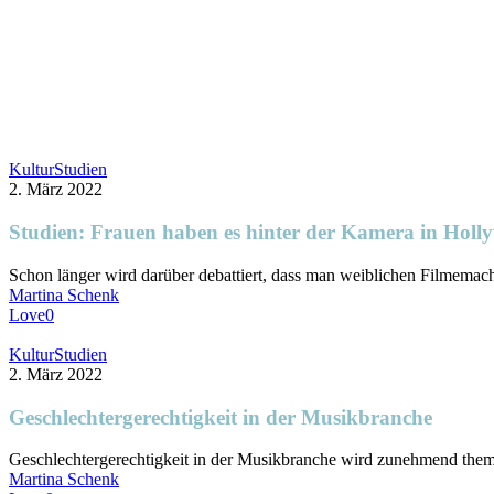
Studien:
Kultur
Studien
Frauen
2. März 2022
haben
es
Studien: Frauen haben es hinter der Kamera in Holly
hinter
der
Schon länger wird darüber debattiert, dass man weiblichen Filmema
Kamera
Martina Schenk
in
Love
0
Hollywood
heute
Geschlechtergerechtigkeit
Kultur
Studien
noch
in
2. März 2022
schwerer
der
als
Musikbranche
Geschlechtergerechtigkeit in der Musikbranche
früher
Geschlechtergerechtigkeit in der Musikbranche wird zunehmend thema
Martina Schenk