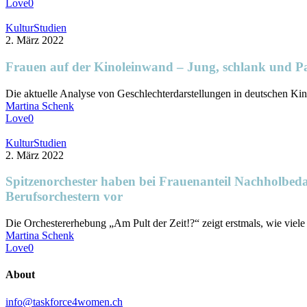
Love
0
Frauen
Kultur
Studien
auf
2. März 2022
der
Kinoleinwand
Frauen auf der Kinoleinwand – Jung, schlank und P
–
Jung,
Die aktuelle Analyse von Geschlechterdarstellungen in deutschen Ki
schlank
Martina Schenk
und
Love
0
Partnerin
Spitzenorchester
Kultur
Studien
haben
2. März 2022
bei
Frauenanteil
Spitzenorchester haben bei Frauenanteil Nachholbeda
Nachholbedarf
Berufsorchestern vor
–
Deutsches
Die Orchestererhebung „Am Pult der Zeit!?“ zeigt erstmals, wie vie
Musikinformationszentrum
Martina Schenk
stellt
Love
0
Untersuchung
zur
About
Geschlechterverteilung
in
info@taskforce4women.ch
deutschen