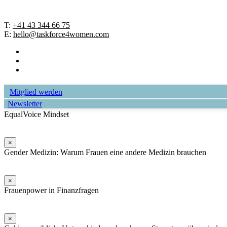
T:
+41 43 344 66 75
E:
hello@taskforce4women.com
facebook
linkedin
instagram
Mitglied werden
Newsletter
EqualVoice Mindset
×
Gender Medizin: Warum Frauen eine andere Medizin brauchen
×
Frauenpower in Finanzfragen
×