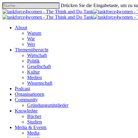
Skip
Drücken Sie die Eingabetaste, um zu s
to
Close
main
Search
content
search
Menu
About
Warum
Wie
Wer
Themenübersicht
Wirtschaft
Politik
Gesellschaft
Kultur
Medien
Wissenschaft
Podcast
Organisationen
Community
Gründungsmitglieder
Knowledge
Bücher
Studien
Media & Events
Media