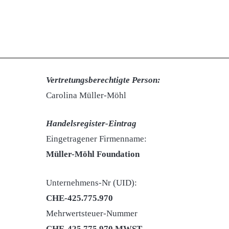
Kontakt-Adresse
Müller-Möhl Foundation,
Weinplatz 10, 8001 Zürich, Schweiz
E-Mail: info@taskforce4women.ch
Vertretungsberechtigte Person:
Carolina Müller-Möhl
Handelsregister-Eintrag
Eingetragener Firmenname:
Müller-Möhl Foundation
Unternehmens-Nr (UID):
CHE-425.775.970
Mehrwertsteuer-Nummer
CHE-425.775.970 MWST