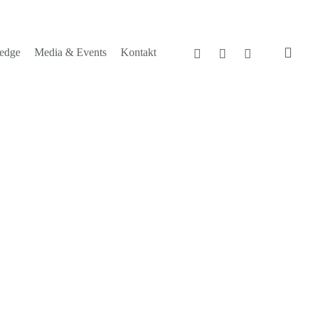
sea
facebook
linkedin
instagram
edge
Media & Events
Kontakt