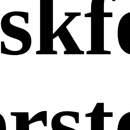
ask
erst