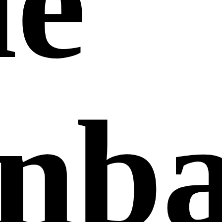
ie
nba