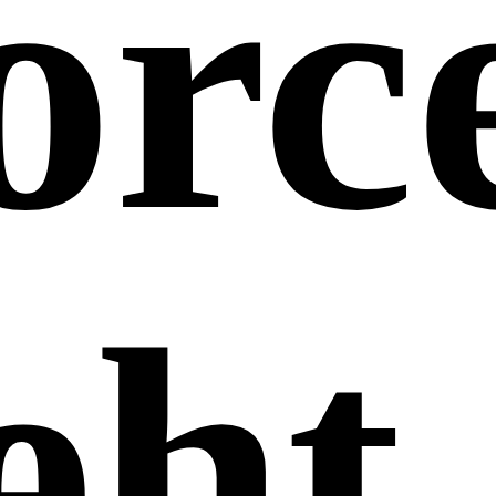
for
eht