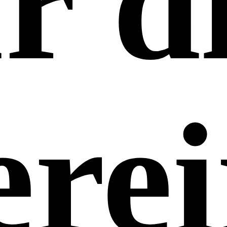
r d
erei