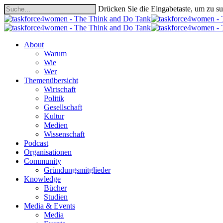
Skip
Drücken Sie die Eingabetaste, um zu s
to
Close
main
Search
content
search
Menu
About
Warum
Wie
Wer
Themenübersicht
Wirtschaft
Politik
Gesellschaft
Kultur
Medien
Wissenschaft
Podcast
Organisationen
Community
Gründungsmitglieder
Knowledge
Bücher
Studien
Media & Events
Media