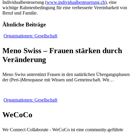
Individualbesteuerung (
www.individualbesteuerung.ch
), eine
wichtige Rahmenbedingung für eine verbesserte Vereinbarkeit von
Beruf und Familie.
Ähnliche Beiträge
Meno
Organisationen: Gesellschaft
Swiss
–
Meno Swiss – Frauen stärken durch
Frauen
stärken
Veränderung
durch
Veränderung
Meno Swiss unterstützt Frauen in den natürlichen Übergangsphasen
der (Peri-)Menopause mit Wissen und Gemeinschaft. Wir…
WeCoCo
Organisationen: Gesellschaft
WeCoCo
We Connect Collaborate - WeCoCo ist eine community-geführte