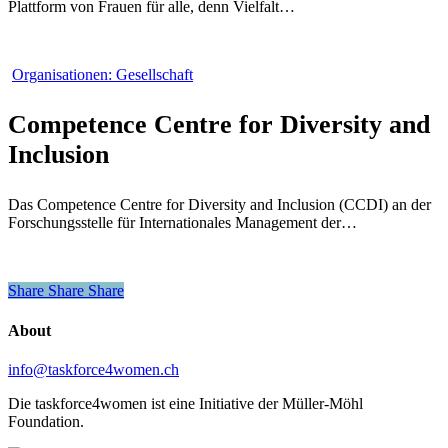
Plattform von Frauen für alle, denn Vielfalt…
Competence
Organisationen: Gesellschaft
Centre
for
Competence Centre for Diversity and
Diversity
and
Inclusion
Inclusion
Das Competence Centre for Diversity and Inclusion (CCDI) an der
Forschungsstelle für Internationales Management der…
Share
Share
Share
Share
About
info@taskforce4women.ch
Die taskforce4women ist eine Initiative der Müller-Möhl
Foundation.