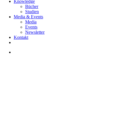
Knowledge
Bücher
Studien
Media & Events
Media
Events
Newsletter
Kontakt
facebook
linkedin
instagram
search