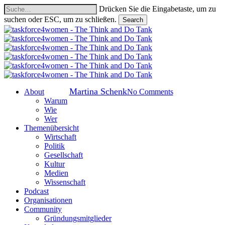
Skip
Drücken Sie die Eingabetaste, um zu
to
suchen oder ESC, um zu schließen.
Search
main
Close
content
Search
Organisationen: Gesellschaft
Avenir Suisse
Von
Martina Schenk
search
Menu
No Comments
About
Warum
Wie
Wer
Themenübersicht
Wirtschaft
Politik
Gesellschaft
Kultur
Medien
Wissenschaft
Podcast
Organisationen
Community
Gründungsmitglieder