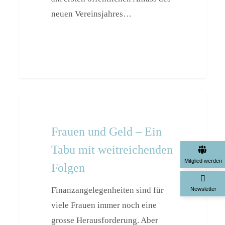
neuen Vereinsjahres…
Frauen
Events
und
Geld
Frauen und Geld – Ein
–
Tabu mit weitreichenden
Ein
Folgen
Tabu
Mitglied werde
mit
Finanzangelegenheiten sind für
weitreichenden
viele Frauen immer noch eine
Newsletter
Folgen
grosse Herausforderung. Aber