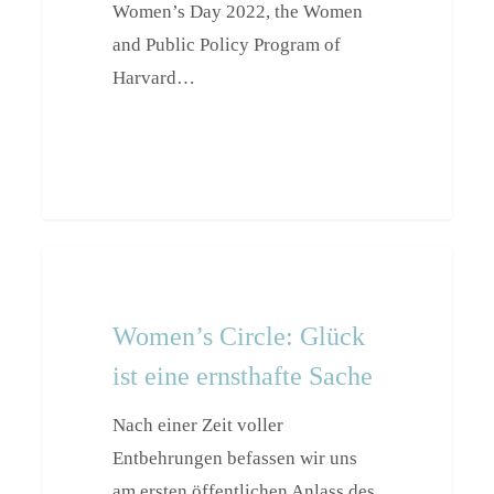
Women’s Day 2022, the Women
and Public Policy Program of
Harvard…
Women’s
Events
Circle:
Glück
Women’s Circle: Glück
ist
ist eine ernsthafte Sache
eine
Nach einer Zeit voller
ernsthafte
Entbehrungen befassen wir uns
Sache
am ersten öffentlichen Anlass des