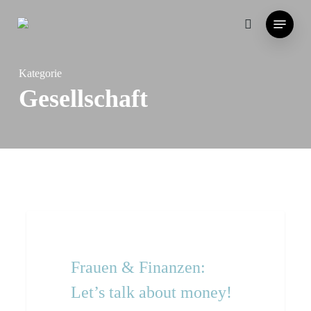
Skip
Menu
to
search
main
content
Kategorie
Gesellschaft
Frauen
Events
&
Finanzen:
Frauen & Finanzen:
Let’s
Let’s talk about money!
talk