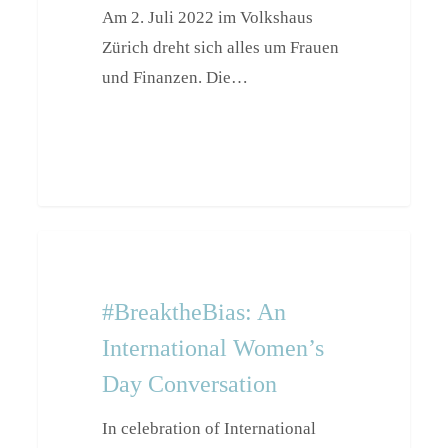
Am 2. Juli 2022 im Volkshaus
about
Zürich dreht sich alles um Frauen
money!
und Finanzen. Die…
#BreaktheBias:
Events
An
International
#BreaktheBias: An
Women’s
International Women’s
Day
Day Conversation
Conversation
In celebration of International