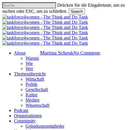
Skip
Drücken Sie die Eingabetaste, um zu
to
suchen oder ESC, um zu schließen.
Search
main
Close
content
Search
Organisationen: Kultur
Interfeminas
Von
Martina Schenk
search
Menu
No Comments
About
Warum
Wie
Wer
Themenübersicht
Wirtschaft
Politik
Gesellschaft
Kultur
Medien
Wissenschaft
Podcast
Organisationen
Community
Gründungsmitglieder