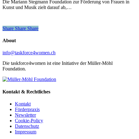
Die Mariann Stegmann Foundation zur Förderung von Frauen in
Kunst und Musik zielt darauf ab,…
Share
Share
Share
Share
About
info@taskforce4women.ch
Die taskforce4women ist eine Initiative der Müller-Möhl
Foundation.
Kontakt & Rechtliches
Kontakt
Förderpraxis
Newsletter
Cookie-Policy
Datenschutz
Impressum