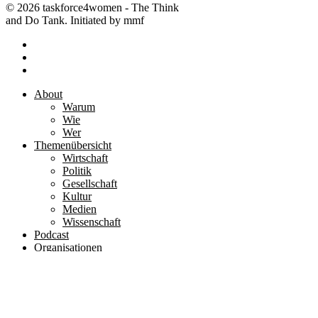
© 2026 taskforce4women - The Think
and Do Tank. Initiated by mmf
facebook
linkedin
instagram
Close
About
Menu
Warum
Wie
Wer
Themenübersicht
Wirtschaft
Politik
Gesellschaft
Kultur
Medien
Wissenschaft
Podcast
Organisationen
Community
Gründungsmitglieder
Knowledge
Bücher
Studien