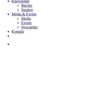
Knowledge
Bücher
Studien
Media & Events
Media
Events
Newsletter
Kontakt
facebook
linkedin
instagram
search