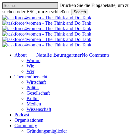
Skip
Drücken Sie die Eingabetaste, um zu
to
suchen oder ESC, um zu schließen.
Search
main
Close
content
Search
Studien
Die Teilzeit-Studie
Von
Natalie Baumgartner
search
Menu
No Comments
About
Warum
Wie
Wer
Themenübersicht
Wirtschaft
Politik
Gesellschaft
Kultur
Medien
Wissenschaft
Podcast
Organisationen
Community
Gründungsmitglieder