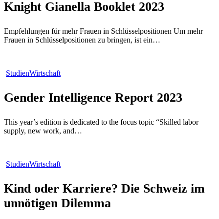
Knight Gianella Booklet 2023
2023
Empfehlungen für mehr Frauen in Schlüsselpositionen Um mehr
Frauen in Schlüsselpositionen zu bringen, ist ein…
Gender
Studien
Wirtschaft
Intelligence
Report
Gender Intelligence Report 2023
2023
This year’s edition is dedicated to the focus topic “Skilled labor
supply, new work, and…
Kind
Studien
Wirtschaft
oder
Karriere?
Kind oder Karriere? Die Schweiz im
Die
Schweiz
unnötigen Dilemma
im
unnötigen