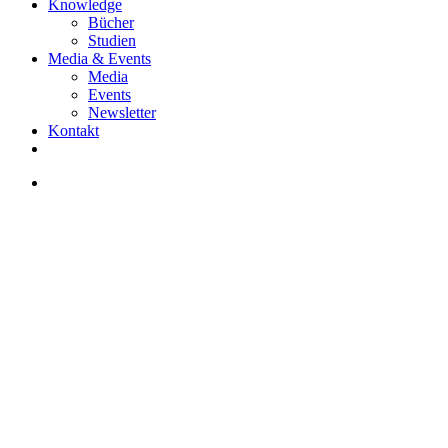
Knowledge
Bücher
Studien
Media & Events
Media
Events
Newsletter
Kontakt
facebook
linkedin
instagram
search