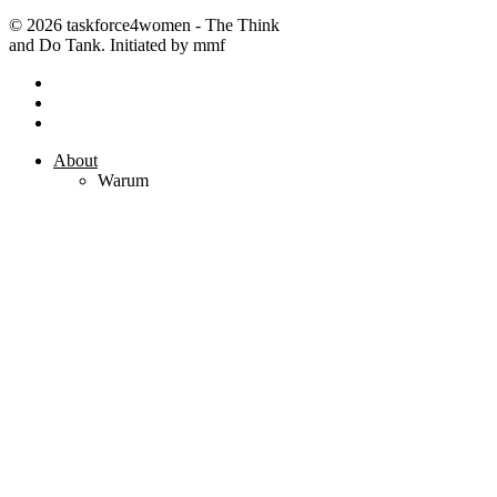
© 2026 taskforce4women - The Think
and Do Tank. Initiated by mmf
facebook
linkedin
instagram
Close
About
Menu
Warum
Wie
Wer
Themenübersicht
Wirtschaft
Politik
Gesellschaft
Kultur
Medien
Wissenschaft
Podcast
Organisationen
Community
Gründungsmitglieder
Knowledge
Bücher