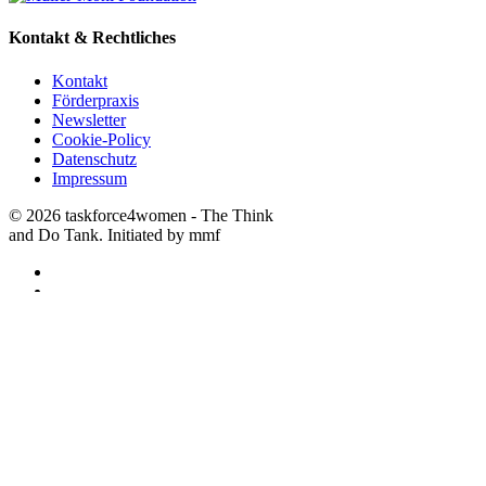
Kontakt & Rechtliches
Kontakt
Förderpraxis
Newsletter
Cookie-Policy
Datenschutz
Impressum
© 2026 taskforce4women - The Think
and Do Tank. Initiated by mmf
facebook
linkedin
instagram
Close
About
Menu
Warum
Wie
Wer
Themenübersicht
Wirtschaft
Politik
Gesellschaft