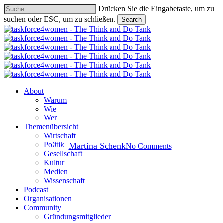
Skip
Drücken Sie die Eingabetaste, um zu
to
suchen oder ESC, um zu schließen.
Search
main
Close
content
Search
Politik
Studien
Auswirkungen einer
Individualbesteuerung.
search
Menu
About
Vergleich verschiedener
Warum
Wie
Steuersysteme in der Schweiz.
Wer
Themenübersicht
Wirtschaft
Politik
Von
Martina Schenk
No Comments
Gesellschaft
Kultur
Medien
Wissenschaft
Podcast
Organisationen
Community
Gründungsmitglieder