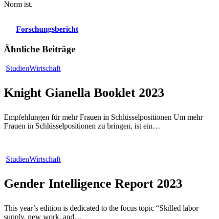
Norm ist.
Forschungsbericht
Ähnliche Beiträge
Knight
Studien
Wirtschaft
Gianella
Booklet
Knight Gianella Booklet 2023
2023
Empfehlungen für mehr Frauen in Schlüsselpositionen Um mehr
Frauen in Schlüsselpositionen zu bringen, ist ein…
Gender
Studien
Wirtschaft
Intelligence
Report
Gender Intelligence Report 2023
2023
This year’s edition is dedicated to the focus topic “Skilled labor
supply, new work, and…