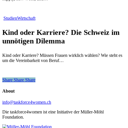
Kind
Studien
Wirtschaft
oder
Karriere?
Kind oder Karriere? Die Schweiz im
Die
Schweiz
unnötigen Dilemma
im
unnötigen
Dilemma
Kind oder Karriere? Müssen Frauen wirklich wählen? Wie steht es
um die Vereinbarkeit von Beruf…
Share
Share
Share
Share
About
info@taskforce4women.ch
Die taskforce4women ist eine Initiative der Müller-Möhl
Foundation.