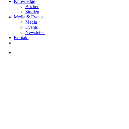
Knowledge
Bücher
Studien
Media & Events
Media
Events
Newsletter
Kontakt
facebook
linkedin
instagram
search